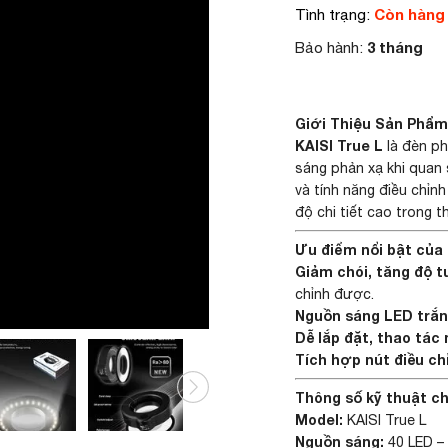
Còn hàng
Tình trạng:
3 tháng
Bảo hành:
Giới Thiệu Sản Phẩm:
KAISI True L
là đèn ph
sáng phản xạ khi quan 
và tính năng điều chỉn
độ chi tiết cao trong t
Ưu điểm nổi bật của
Giảm chói, tăng độ 
chỉnh được.
Nguồn sáng LED trắn
Dễ lắp đặt, thao tác
Tích hợp nút điều ch
Thông số kỹ thuật ch
Model:
KAISI True L
Nguồn sáng:
40 LED –