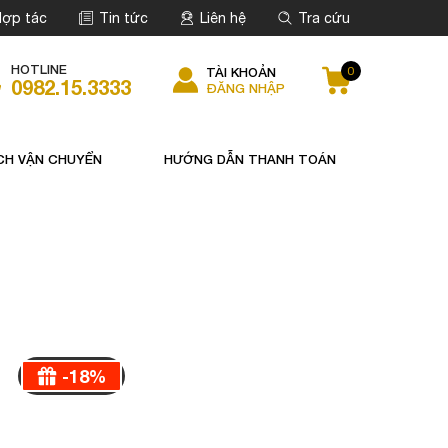
ợp tác
Tin tức
Liên hệ
Tra cứu
HOTLINE
0
TÀI KHOẢN
0982.15.3333
ĐĂNG NHẬP
CH VẬN CHUYỂN
HƯỚNG DẪN THANH TOÁN
-
18
%