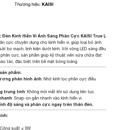
KAISI
Thương hiệu:
 Đèn Kính Hiển Vi Ánh Sáng Phân Cực KAISI True L
ân cực chuyên dụng cho kính hiển vi, giúp loại bỏ ánh
sát bo mạch, linh kiện dưới kính. Với vòng LED sáng đều
h phân cực, sản phẩm giúp kỹ thuật viên sửa chữa đạt
hao tác, đặc biệt trên bề mặt bóng loáng.
 sản phẩm:
tương phản hình ảnh
: Nhờ kính lọc phân cực điều
g trung tính
: Không mỏi mắt khi sử dụng liên tục.
 nhanh
: Snap-on gắn nhanh vào kính hiển vi.
ỉnh độ sáng và phân cực ngay trên thân đèn.
ính:
 Công suất ≤ 3W