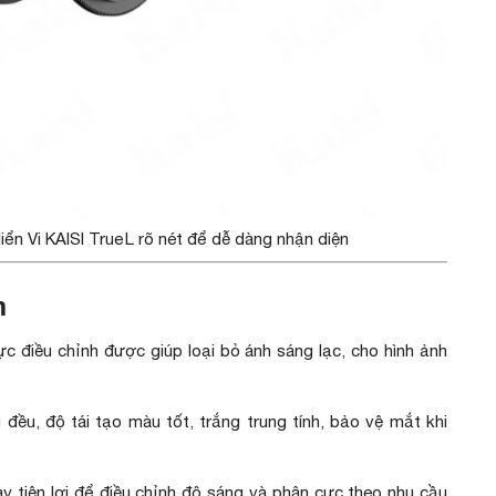
n Vi KAISI True L rõ nét để dễ dàng nhận diện
m
ực điều chỉnh được giúp loại bỏ ánh sáng lạc, cho hình ảnh
ều, độ tái tạo màu tốt, trắng trung tính, bảo vệ mắt khi
y tiện lợi để điều chỉnh độ sáng và phân cực theo nhu cầu