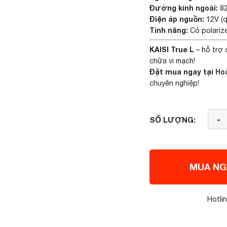
Đường kính ngoài:
82
Điện áp nguồn:
12V (
Tính năng:
Có polarize
KAISI True L
– hỗ trợ 
chữa vi mạch!
Đặt mua ngay tại
Ho
chuyên nghiệp!
-
SỐ LƯỢNG:
MUA NG
Hotli