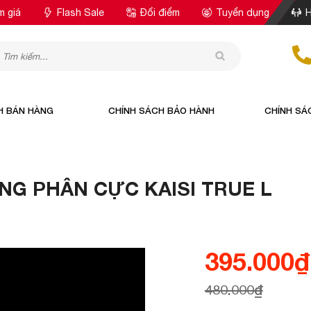
m giá
Flash Sale
Đổi điểm
Tuyển dụng
H
H BÁN HÀNG
CHÍNH SÁCH BẢO HÀNH
CHÍNH SÁ
ÁNG PHÂN CỰC KAISI TRUE L
395.000
₫
480.000
₫