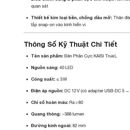
quan sát
Thiết kế kim loại bền, chống dầu mỡ:
Thân đèn
lắp snap‑on vào kính hiển vi
Thông Số Kỹ Thuật Chi Tiết
Tên sản phẩm:
Đèn Phân Cực KAISI True L
Nguồn sáng:
40 LED
Công suất:
≤ 3 W
Điện áp nguồn:
DC 12 V (có adapter USB‑DC 5 → 
Chỉ số hoàn màu:
Ra > 80
Quang thông:
~388 lumen
Đường kính ngoài:
82 mm