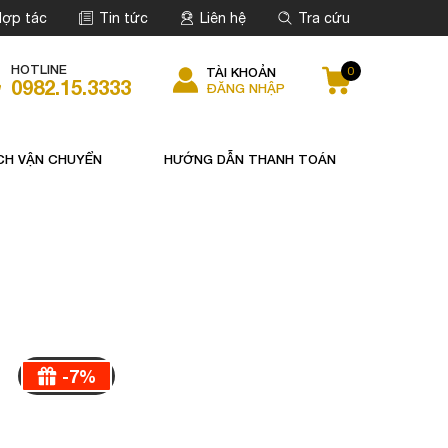
ợp tác
Tin tức
Liên hệ
Tra cứu
HOTLINE
0
TÀI KHOẢN
0982.15.3333
ĐĂNG NHẬP
CH VẬN CHUYỂN
HƯỚNG DẪN THANH TOÁN
-
7
%