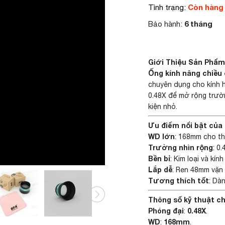
Còn hàng
Tình trạng:
6 tháng
Bảo hành:
Giới Thiệu Sản Phẩm:
Ống kính nâng chiều c
chuyên dụng cho kính h
0.48X để mở rộng trườn
kiện nhỏ.
Ưu điểm nổi bật của
WD lớn
: 168mm cho th
Trường nhìn rộng
: 0
Bền bỉ
: Kim loại và kí
Lắp dễ
: Ren 48mm vặn 
Tương thích tốt
: Dàn
Thông số kỹ thuật ch
Phóng đại
0.48X
:
.
WD
168mm
:
.