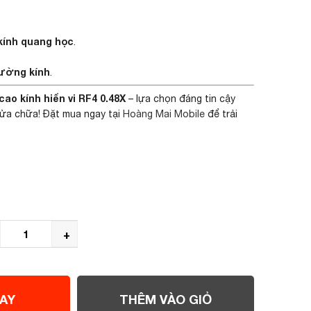
 kính quang học
.
ường kính
.
ao kính hiển vi RF4 0.48X
– lựa chọn đáng tin cậy
sửa chữa! Đặt mua ngay tại
Hoàng Mai Mobile
để trải
+
AY
THÊM VÀO GIỎ