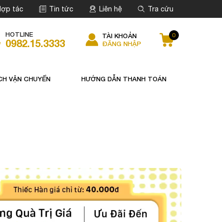
ợp tác
Tin tức
Liên hệ
Tra cứu
HOTLINE
0
TÀI KHOẢN
0982.15.3333
ĐĂNG NHẬP
CH VẬN CHUYỂN
HƯỚNG DẪN THANH TOÁN