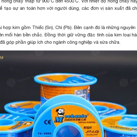
ộ nóng chảy thấp từ 900 C đến 4500 C. Với nhiệt độ nóng chảy này
, để tạo sự an toàn hơn với người dùng, các đơn vị sản xuất đã 
ại hợp kim gồm Thiếc (Sn), Chì (Pb). Bên cạnh đó là những nguyên
ên mối hàn bền chắc. Đồng thời giữ vững đặc tính của kim loại h
n đã góp phần giúp ích cho ngành công nghiệp và sửa chữa.