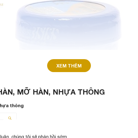
XEM THÊM
 HÀN, MỠ HÀN, NHỰA THÔNG
Nhựa thông
Chì hàn 63/37
 luận, chúng tôi sẽ phản hồi sớm