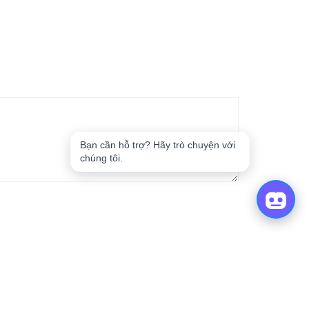
Để mối hàn được bền chắc, nó cần nhiệt độ nóng chảy
ĐA DẠNG SẢN PHẨM