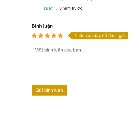
.
Chì hàn 60/40 với thành phần là 60% Thiếc và 4
Trả lời
3 năm trước
cao hơn loại 63/37. Không chỉ thế, mối hàn cũng 
Bình luận
Nhấn vào đây để đánh giá
Gửi bình luận
HOÀNG MAI MOBILE