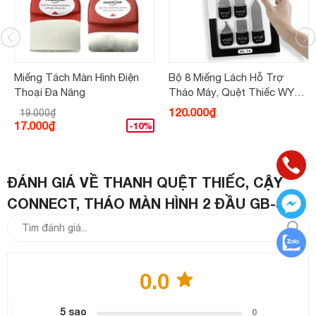
Miếng Tách Màn Hình Điện
Bộ 8 Miếng Lách Hỗ Trợ
Thoại Đa Năng
Tháo Máy, Quệt Thiếc WYLIE
WL-3A
120.000₫
19.000₫
17.000₫
-10%
ĐÁNH GIÁ VỀ THANH QUỆT THIẾC, CẬY
CONNECT, THÁO MÀN HÌNH 2 ĐẦU GB-5A
0.0
5 sao
0