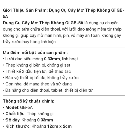
Giới Thiệu Sản Phẩm: Dụng Cụ Cậy Mở Thép Không Gỉ GB-
5A
Dụng Cụ Cậy Mở Thép Không Gỉ GB-5A
là dụng cụ chuyên
dụng cho sửa chữa điện thoại, với lưỡi dao mỏng mềm từ thép
không gỉ, giúp cậy mở màn hình, pin, vỏ máy an toàn, không gây
trầy xước hay hỏng linh kiện.
Ưu điểm nổi bật của sản phẩm:
0.33mm
• Lưỡi dao siêu mỏng
, linh hoạt
• Thép không gỉ bền bỉ, chống gỉ sét
• Thiết kế 2 đầu tiện lợi, dễ thao tác
• Bảo vệ thiết bị tối đa, không trầy xước
• Gọn nhẹ, dễ mang theo và sử dụng
• Đa năng cho điện thoại, tablet, thiết bị điện tử
Thông số kỹ thuật chính:
Model
•
: GB-5A
Chất liệu
•
: Thép không gỉ
Độ dày
0.33mm
•
: Khoảng
Kích thước
12cm x 2cm
•
: Khoảng