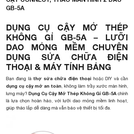
GB-5A
DỤNG CỤ CẬY MỞ THÉP
KHÔNG GỈ GB-5A – LƯỠI
DAO MỎNG MỀM CHUYÊN
DỤNG SỬA CHỮA ĐIỆN
THOẠI & MÁY TÍNH BẢNG
thợ sửa chữa điện thoại
Bạn đang là
hoặc DIY và cần
dụng cụ cậy mở an toàn
, không làm trầy xước màn hình,
Dụng Cụ Cậy Mở Thép Không Gỉ GB-5A
lưng máy?
chính
là lựa chọn hoàn hảo, với lưỡi dao mỏng mềm linh hoạt,
giúp tháo lắp dễ dàng mà vẫn bảo vệ thiết bị tối đa.