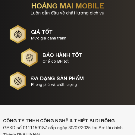
HOÀNG MAI MOBILE
Luôn dẫn đầu về chất lượng dịch vụ
GIÁ TỐT
Mức giá cạnh tranh
BẢO HÀNH TỐT
Chế độ BH tốt
ĐA DẠNG SẢN PHẨM
Phong phú và chất lượng
CÔNG TY TNHH CÔNG NGHỆ & THIẾT BỊ DI ĐỘNG
GPKD số 0111159187 cấp ngày 30/07/2025 tại Sở tài chính
Thành Phố Hà Nội