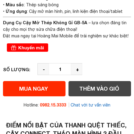
Màu sắc
•
: Thép sáng bóng
Ứng dụng
•
: Cậy mở màn hình, pin, linh kiện điện thoại/tablet
Dụng Cụ Cậy Mở Thép Không Gỉ GB-5A
– lựa chọn đáng tin
cậy cho mọi thợ sửa chữa điện thoại!
Đặt mua ngay tại Hoàng Mai Mobile để trải nghiệm sự khác biệt!
Khuyến mãi
-
+
SỐ LƯỢNG:
MUA NGAY
THÊM VÀO GIỎ
0982.15.3333
Hotline:
Chat với tư vấn viên
ĐIỂM NỔI BẬT CỦA THANH QUỆT THIẾC,
CẬY CONNECT, THÁO MÀN HÌNH 2 ĐẦU