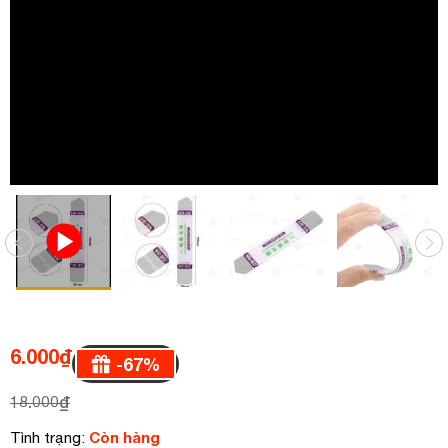
6.000
₫
-
67
%
18.000
₫
Còn hàng
Tình trạng: