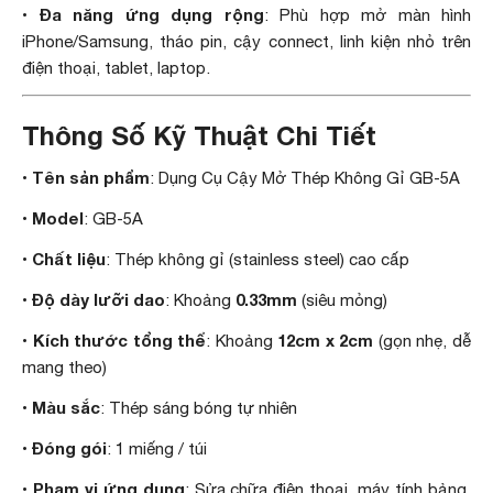
Đa năng ứng dụng rộng
•
: Phù hợp mở màn hình
iPhone/Samsung, tháo pin, cậy connect, linh kiện nhỏ trên
điện thoại, tablet, laptop.
Thông Số Kỹ Thuật Chi Tiết
Tên sản phẩm
•
: Dụng Cụ Cậy Mở Thép Không Gỉ GB-5A
Model
•
: GB-5A
Chất liệu
•
: Thép không gỉ (stainless steel) cao cấp
Độ dày lưỡi dao
0.33mm
•
: Khoảng
(siêu mỏng)
Kích thước tổng thể
12cm x 2cm
•
: Khoảng
(gọn nhẹ, dễ
mang theo)
Màu sắc
•
: Thép sáng bóng tự nhiên
Đóng gói
•
: 1 miếng / túi
Phạm vi ứng dụng
•
: Sửa chữa điện thoại, máy tính bảng,