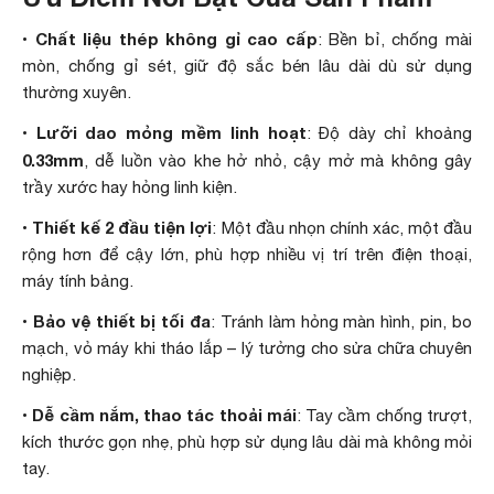
Chất liệu thép không gỉ cao cấp
•
: Bền bỉ, chống mài
mòn, chống gỉ sét, giữ độ sắc bén lâu dài dù sử dụng
thường xuyên.
Lưỡi dao mỏng mềm linh hoạt
•
: Độ dày chỉ khoảng
0.33mm
, dễ luồn vào khe hở nhỏ, cậy mở mà không gây
trầy xước hay hỏng linh kiện.
Thiết kế 2 đầu tiện lợi
•
: Một đầu nhọn chính xác, một đầu
rộng hơn để cậy lớn, phù hợp nhiều vị trí trên điện thoại,
máy tính bảng.
Bảo vệ thiết bị tối đa
•
: Tránh làm hỏng màn hình, pin, bo
mạch, vỏ máy khi tháo lắp – lý tưởng cho sửa chữa chuyên
nghiệp.
Dễ cầm nắm, thao tác thoải mái
•
: Tay cầm chống trượt,
kích thước gọn nhẹ, phù hợp sử dụng lâu dài mà không mỏi
tay.