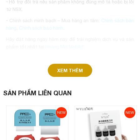
• Hỗ trợ đổi trả nếu sản phẩm không đúng mô tả hoặc bị lỗi
từ NSX.
• Chính sách minh bạch – Mua hàng an tâm:
Chính sách bán
hàng
,
Chính sách bảo hành
.
Hãy đặt hàng ngay hôm nay để trải nghiệm dịch vụ và sản
phẩm tốt nhất tại
Hoàng Mai Mobile
!
XEM THÊM
SẢN PHẨM LIÊN QUAN
NEW
NEW