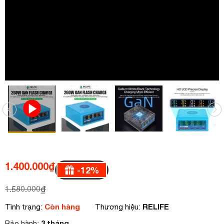
1.400.000
₫
-
12
%
1.580.000
₫
Còn hàng
RELIFE
Tình trạng:
Thương hiệu:
3 tháng
Bảo hành: