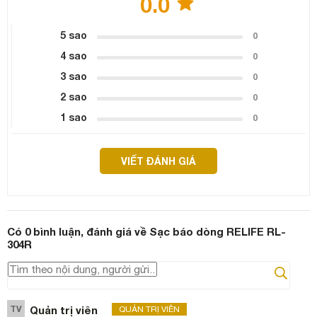
0.0
5 sao
0
4 sao
0
3 sao
0
2 sao
0
1 sao
0
VIẾT ĐÁNH GIÁ
Có
0
bình luận, đánh giá
về Sạc báo dòng RELIFE RL-
304R
TV
Quản trị viên
QUẢN TRỊ VIÊN