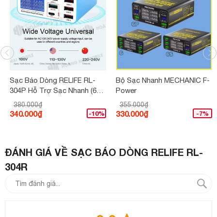
Sạc Báo Dòng RELIFE RL-
Bộ Sạc Nhanh MECHANIC F-
304P Hỗ Trợ Sạc Nhanh (6
Power
Cổng)
380.000₫
355.000₫
340.000₫
330.000₫
-10%
-7%
ĐÁNH GIÁ VỀ SẠC BÁO DÒNG RELIFE RL-
304R