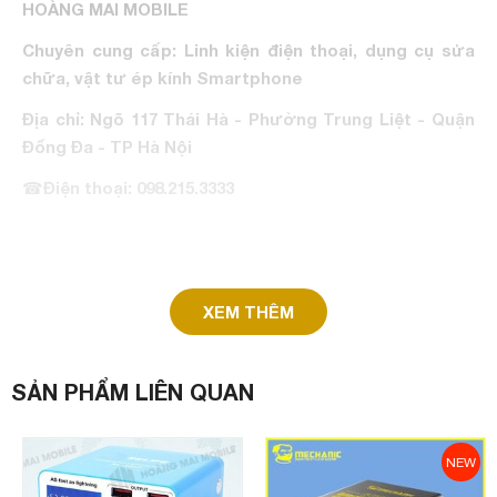
HOÀNG MAI MOBILE
Chuyên cung cấp: Linh kiện điện thoại, dụng cụ sửa
chữa, vật tư ép kính Smartphone
Địa chỉ: Ngõ 117 Thái Hà - Phường Trung Liệt - Quận
Đống Đa - TP Hà Nội
☎
Điện thoại: 098.215.3333
XEM THÊM
SẢN PHẨM LIÊN QUAN
NEW