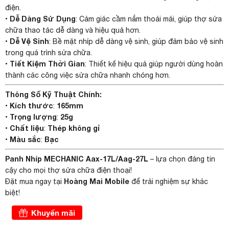
điện.
Dễ Dàng Sử Dụng
•
: Cảm giác cầm nắm thoải mái, giúp thợ sửa
chữa thao tác dễ dàng và hiệu quả hơn.
Dễ Vệ Sinh
•
: Bề mặt nhíp dễ dàng vệ sinh, giúp đảm bảo vệ sinh
trong quá trình sửa chữa.
Tiết Kiệm Thời Gian
•
: Thiết kế hiệu quả giúp người dùng hoàn
thành các công việc sửa chữa nhanh chóng hơn.
Thông Số Kỹ Thuật Chính:
Kích thước
165
mm
•
:
Trọng lượng
25g
•
:
Chất liệu
Thép không gỉ
•
:
Màu sắc
Bạc
•
:
Panh Nhíp MECHANIC Aax-17L/Aag-27L
– lựa chọn đáng tin
cậy cho mọi thợ sửa chữa điện thoại!
Hoàng Mai Mobile
Đặt mua ngay tại
để trải nghiệm sự khác
biệt!
Khuyến mãi