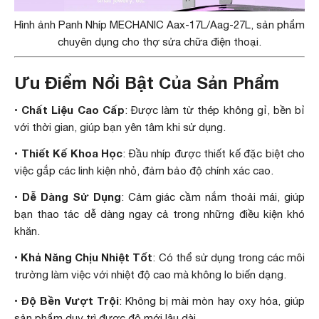
Hình ảnh Panh Nhíp MECHANIC Aax-17L/Aag-27L, sản phẩm
chuyên dụng cho thợ sửa chữa điện thoại.
Ưu Điểm Nổi Bật Của Sản Phẩm
Chất Liệu Cao Cấp
•
: Được làm từ thép không gỉ, bền bỉ
với thời gian, giúp bạn yên tâm khi sử dụng.
Thiết Kế Khoa Học
•
: Đầu nhíp được thiết kế đặc biệt cho
việc gắp các linh kiện nhỏ, đảm bảo độ chính xác cao.
Dễ Dàng Sử Dụng
•
: Cảm giác cầm nắm thoải mái, giúp
bạn thao tác dễ dàng ngay cả trong những điều kiện khó
khăn.
Khả Năng Chịu Nhiệt Tốt
•
: Có thể sử dụng trong các môi
trường làm việc với nhiệt độ cao mà không lo biến dạng.
Độ Bền Vượt Trội
•
: Không bị mài mòn hay oxy hóa, giúp
sản phẩm duy trì được độ mới lâu dài.