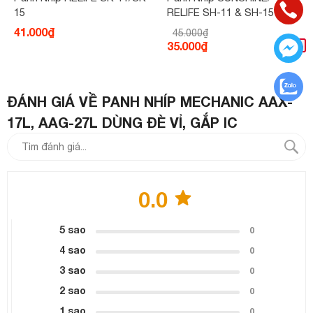
15
RELIFE SH-11 & SH-15
41.000₫
45.000₫
35.000₫
-22%
ĐÁNH GIÁ VỀ PANH NHÍP MECHANIC AAX-
17L, AAG-27L DÙNG ĐÈ VỈ, GẮP IC
0.0
5 sao
0
4 sao
0
3 sao
0
2 sao
0
1 sao
0