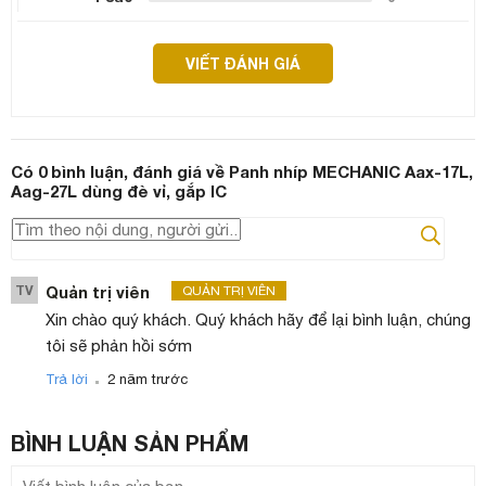
VIẾT ĐÁNH GIÁ
Có
0
bình luận, đánh giá
về Panh nhíp MECHANIC Aax-17L,
Aag-27L dùng đè vỉ, gắp IC
TV
Quản trị viên
QUẢN TRỊ VIÊN
Xin chào quý khách. Quý khách hãy để lại bình luận, chúng
tôi sẽ phản hồi sớm
.
Trả lời
2 năm trước
BÌNH LUẬN
SẢN PHẨM