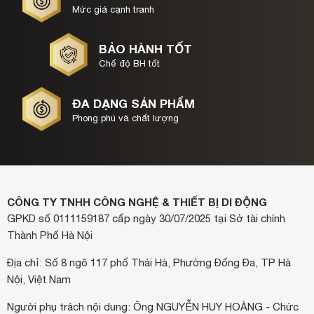
Mức giá cạnh tranh
BẢO HÀNH TỐT
Chế độ BH tốt
ĐA DẠNG SẢN PHẨM
Phong phú và chất lượng
CÔNG TY TNHH CÔNG NGHỆ & THIẾT BỊ DI ĐỘNG
GPKD số 0111159187 cấp ngày 30/07/2025 tại Sở tài chính
Thành Phố Hà Nội
Địa chỉ: Số 8 ngõ 117 phố Thái Hà, Phường Đống Đa, TP Hà
Nội, Việt Nam
Người phụ trách nội dung: Ông NGUYỄN HUY HOÀNG - Chức