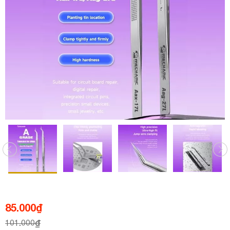
85.000
₫
101.000
₫