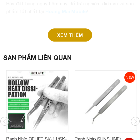
Hãy đặt hàng ngay hôm nay để trải nghiệm dịch vụ và sản
Hoàng Mai Mobile
phẩm tốt nhất tại
!
XEM THÊM
SẢN PHẨM LIÊN QUAN
NEW
Panh Nhíp RELIFE SK-11/SK-
Panh Nhíp SUNSHINE/