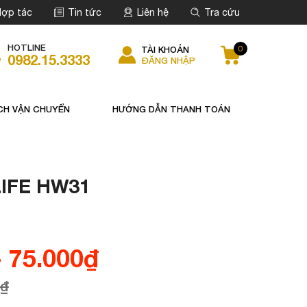
ợp tác
Tin tức
Liên hệ
Tra cứu
HOTLINE
0
TÀI KHOẢN
0982.15.3333
ĐĂNG NHẬP
CH VẬN CHUYỂN
HƯỚNG DẪN THANH TOÁN
LIFE HW31
 75.000
₫
₫