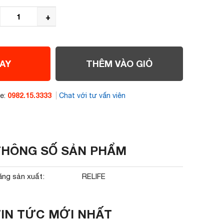
+
AY
THÊM VÀO GIỎ
0982.15.3333
ne:
Chat với tư vấn viên
THÔNG SỐ SẢN PHẨM
ãng sản xuất:
RELIFE
TIN TỨC MỚI NHẤT