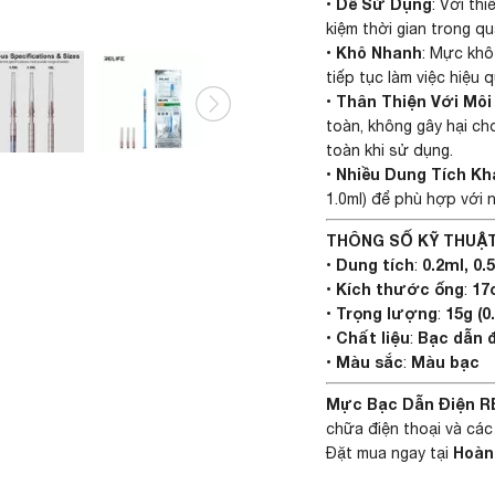
Dễ Sử Dụng
•
: Với th
kiệm thời gian trong qu
Khô Nhanh
•
: Mực khô
tiếp tục làm việc hiệu 
Thân Thiện Với Mô
•
toàn, không gây hại c
toàn khi sử dụng.
Nhiều Dung Tích Kh
•
1.0ml) để phù hợp với 
THÔNG SỐ KỸ THUẬT
Dung tích
0.2ml, 0.
•
:
Kích thước ống
17c
•
:
Trọng lượng
15g (0
•
:
Chất liệu
Bạc dẫn 
•
:
Màu sắc
Màu bạc
•
:
Mực Bạc Dẫn Điện R
chữa điện thoại và cá
Hoàn
Đặt mua ngay tại