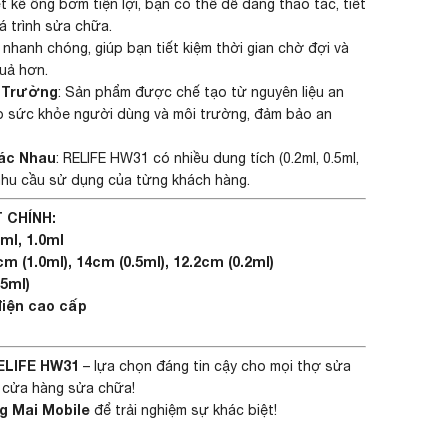
iết kế ống bơm tiện lợi, bạn có thể dễ dàng thao tác, tiết
á trình sửa chữa.
 nhanh chóng, giúp bạn tiết kiệm thời gian chờ đợi và
quả hơn.
i Trường
: Sản phẩm được chế tạo từ nguyên liệu an
ho sức khỏe người dùng và môi trường, đảm bảo an
ác Nhau
: RELIFE HW31 có nhiều dung tích (0.2ml, 0.5ml,
nhu cầu sử dụng của từng khách hàng.
 CHÍNH:
5ml, 1.0ml
m (1.0ml), 14cm (0.5ml), 12.2cm (0.2ml)
.5ml)
điện cao cấp
ELIFE HW31
– lựa chọn đáng tin cậy cho mọi thợ sửa
c cửa hàng sửa chữa!
g Mai Mobile
để trải nghiệm sự khác biệt!