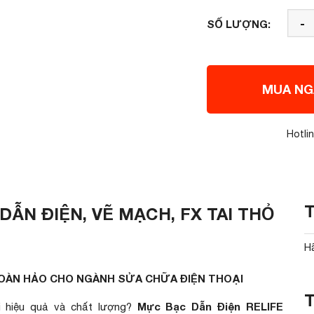
-
SỐ LƯỢNG:
MUA NG
Hotli
ẪN ĐIỆN, VẼ MẠCH, FX TAI THỎ
H
 HOÀN HẢO CHO NGÀNH SỬA CHỮA ĐIỆN THOẠI
Mực Bạc Dẫn Điện RELIFE
i hiệu quả và chất lượng?