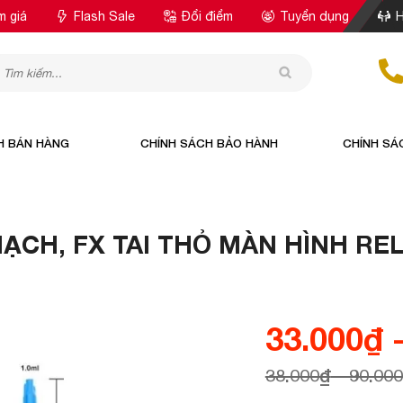
m giá
Flash Sale
Đổi điểm
Tuyển dụng
H
H BÁN HÀNG
CHÍNH SÁCH BẢO HÀNH
CHÍNH SÁ
ẠCH, FX TAI THỎ MÀN HÌNH RE
33.000
₫
-
38.000
₫
- 90.000