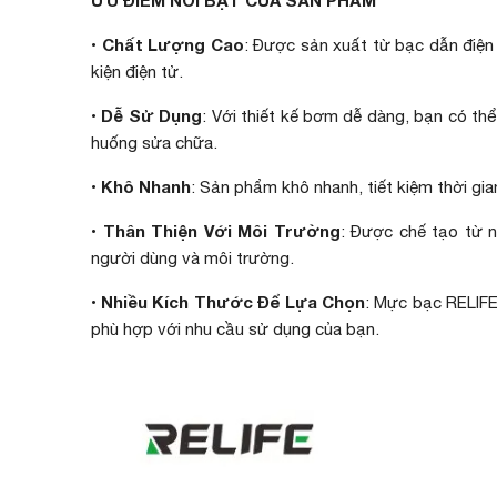
ƯU ĐIỂM NỔI BẬT CỦA SẢN PHẨM
Chất Lượng Cao
•
: Được sản xuất từ bạc dẫn điện
kiện điện tử.
Dễ Sử Dụng
•
: Với thiết kế bơm dễ dàng, bạn có th
huống sửa chữa.
Khô Nhanh
•
: Sản phẩm khô nhanh, tiết kiệm thời gia
Thân Thiện Với Môi Trường
•
: Được chế tạo từ 
người dùng và môi trường.
Nhiều Kích Thước Để Lựa Chọn
•
: Mực bạc RELIFE 
phù hợp với nhu cầu sử dụng của bạn.