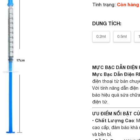
Còn hàng
Tình trạng:
DUNG TÍCH:
0.2ml
0.5ml
MỰC BẠC DẪN ĐIỆN 
Mực Bạc Dẫn Điện R
điện thoại từ bán chuy
Với tính năng dẫn điệ
bảo hiệu quả sửa chữa 
điện tử.
ƯU ĐIỂM NỔI BẬT C
Chất Lượng Cao
•
: 
cao cấp, đảm bảo khả n
và bền bỉ.