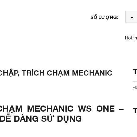
-
SỐ LƯỢNG:
Hotli
 CHẬP, TRÍCH CHẠM MECHANIC
H
 CHẠM MECHANIC WS ONE –
, DỄ DÀNG SỬ DỤNG