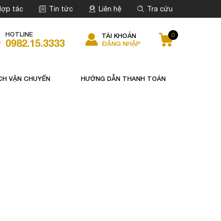
ợp tác
Tin tức
Liên hệ
Tra cứu
HOTLINE
0
TÀI KHOẢN
0982.15.3333
ĐĂNG NHẬP
CH VẬN CHUYỂN
HƯỚNG DẪN THANH TOÁN