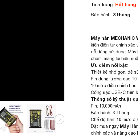
Hết hàng
Tình trạng:
3 tháng
Bảo hành:
Máy hàn MECHANIC 
kiện điện tử chính xác 
dễ dàng sử dụng. Máy h
chạm, mang lại hiệu suấ
Ưu điểm nổi bật
:
Thiết kế nhỏ gọn, dễ s
Pin dung lượng cao 10.
10 mức điều chỉnh hàn 
Cổng sạc USB-C tiện l
Thông số kỹ thuật q
Pin: 10,000mAh
Bảo hành: 3 Tháng
Chế độ hàn: 10 mức điề
Máy Hà
Đặt mua ngay
chính xác và nâng cao 