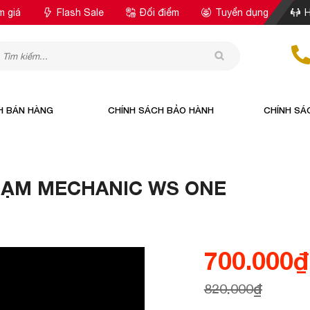
m giá
Flash Sale
Đổi điểm
Tuyển dụng
H
H BÁN HÀNG
CHÍNH SÁCH BẢO HÀNH
CHÍNH SÁ
HẠM MECHANIC WS ONE
700.000
₫
820.000
₫