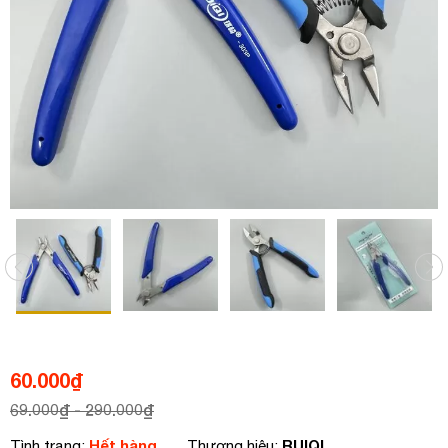
60.000
₫
69.000
₫
- 290.000
₫
Hết hàng
RUIQI
Tình trạng:
Thương hiệu: