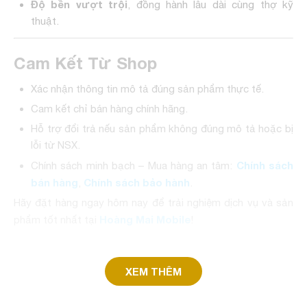
Độ bền vượt trội
, đồng hành lâu dài cùng thợ kỹ
thuật.
Cam Kết Từ Shop
Xác nhận thông tin mô tả đúng sản phẩm thực tế.
Cam kết chỉ bán hàng chính hãng.
Hỗ trợ đổi trả nếu sản phẩm không đúng mô tả hoặc bị
lỗi từ NSX.
Chính sách
Chính sách minh bạch – Mua hàng an tâm:
bán hàng
Chính sách bảo hành
,
.
Hãy đặt hàng ngay hôm nay để trải nghiệm dịch vụ và sản
Hoàng Mai Mobile
phẩm tốt nhất tại
!
XEM THÊM