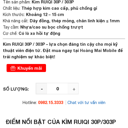
Kìm RUIQI 30P / 303P
Tên sản phẩm:
Thép hợp kim cao cấp, phủ chống gỉ
Chất liệu:
Khoảng 12 – 15 cm
Kích thước:
Dây đồng, thép mỏng, chân linh kiện ≤ 1mm
Khả năng cắt:
Nhựa/cao su bọc chống trượt
Tay cầm:
Có lò xo hồi tự động
Cơ chế:
Kìm RUIQI 30P / 303P – lựa chọn đáng tin cậy cho mọi kỹ
thuật viên điện tử. Đặt mua ngay tại
Hoàng Mai Mobile
để
trải nghiệm sự khác biệt!
Khuyến mãi
-
+
SỐ LƯỢNG:
0982.15.3333
Hotline:
Chat với tư vấn viên
ĐIỂM NỔI BẬT CỦA KÌM RUIQI 30P/303P