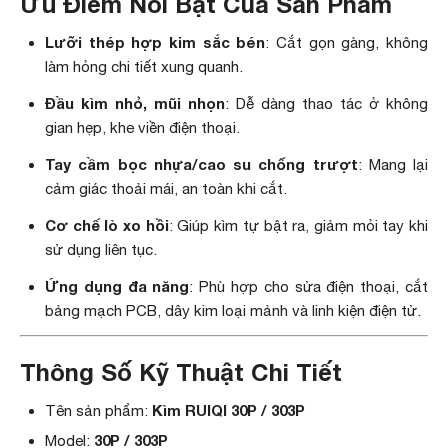
Ưu Điểm Nổi Bật Của Sản Phẩm
Lưỡi thép hợp kim sắc bén
: Cắt gọn gàng, không
làm hỏng chi tiết xung quanh.
Đầu kìm nhỏ, mũi nhọn
: Dễ dàng thao tác ở không
gian hẹp, khe viền điện thoại.
Tay cầm bọc nhựa/cao su chống trượt
: Mang lại
cảm giác thoải mái, an toàn khi cắt.
Cơ chế lò xo hồi
: Giúp kìm tự bật ra, giảm mỏi tay khi
sử dụng liên tục.
Ứng dụng đa năng
: Phù hợp cho sửa điện thoại, cắt
bảng mạch PCB, dây kim loại mảnh và linh kiện điện tử.
Thông Số Kỹ Thuật Chi Tiết
Kìm RUIQI 30P / 303P
Tên sản phẩm:
30P / 303P
Model: