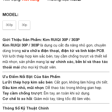
MODEL:
303p
30p
Giới Thiệu Sản Phẩm: Kìm RUIQI 30P / 303P
Kìm RUIQI 30P / 303P
là dụng cụ cắt đa năng nhỏ gọn, chuyên
sửa chữa điện thoại, điện tử và linh kiện PCB
dùng trong
.
Với lưỡi thép hợp kim sắc bén, tay cầm chống trượt và thiết kế
sự chính xác, bền bỉ và thao tác
mũi nhọn, sản phẩm mang lại
thoải mái
cho mọi kỹ thuật viên.
Ưu Điểm Nổi Bật Của Sản Phẩm
Lưỡi thép hợp kim sắc bén
: Cắt gọn, không làm hỏng chi tiết.
Đầu kìm nhỏ, mũi nhọn
: Dễ thao tác trong không gian hẹp.
Tay cầm chống trượt
: Êm tay, an toàn khi sử dụng.
Cơ chế lò xo hồi
: Giảm mỏi tay, tăng tốc độ làm việc.
Thông Số Kỹ Thuật Chính