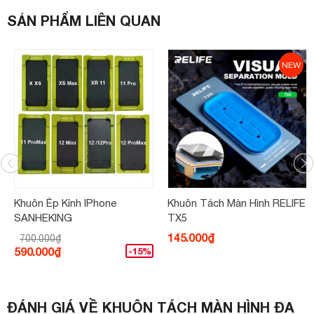
SẢN PHẨM LIÊN QUAN
NEW
Khuôn Ép Kính IPhone
Khuôn Tách Màn Hình RELIFE
SANHEKING
TX5
145.000₫
700.000₫
590.000₫
-15%
ĐÁNH GIÁ VỀ KHUÔN TÁCH MÀN HÌNH ĐA