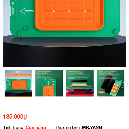
185.000
₫
Còn hàng
MR.YANG
Tình trạng:
Thương hiệu: