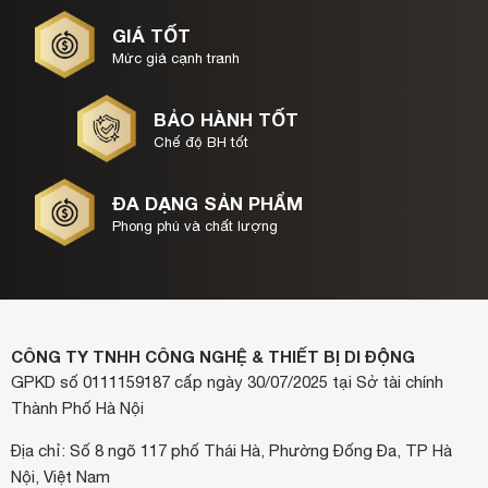
GIÁ TỐT
Mức giá cạnh tranh
BẢO HÀNH TỐT
Chế độ BH tốt
ĐA DẠNG SẢN PHẨM
Phong phú và chất lượng
CÔNG TY TNHH CÔNG NGHỆ & THIẾT BỊ DI ĐỘNG
GPKD số 0111159187 cấp ngày 30/07/2025 tại Sở tài chính
Thành Phố Hà Nội
Địa chỉ: Số 8 ngõ 117 phố Thái Hà, Phường Đống Đa, TP Hà
Nội, Việt Nam