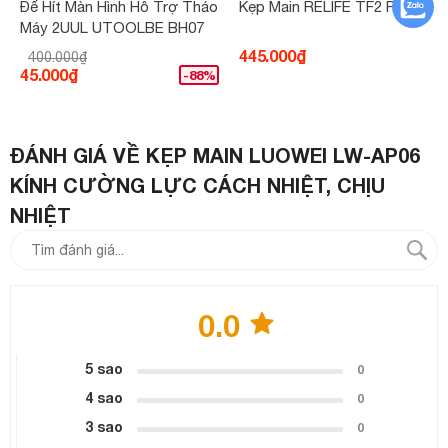
Đế Hít Màn Hình Hỗ Trợ Tháo
Kẹp Main RELIFE TF2 Plus
Máy 2UUL UTOOLBE BH07
445.000₫
400.000₫
45.000₫
-88%
ĐÁNH GIÁ VỀ KẸP MAIN LUOWEI LW-AP06
KÍNH CƯỜNG LỰC CÁCH NHIỆT, CHỊU
NHIỆT
0.0
5 sao
0
4 sao
0
3 sao
0