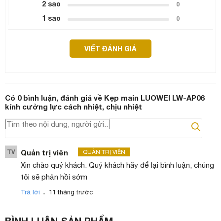
2 sao
0
1 sao
0
VIẾT ĐÁNH GIÁ
Có
0
bình luận, đánh giá
về Kẹp main LUOWEI LW-AP06
kính cường lực cách nhiệt, chịu nhiệt
TV
Quản trị viên
QUẢN TRỊ VIÊN
Xin chào quý khách. Quý khách hãy để lại bình luận, chúng
tôi sẽ phản hồi sớm
.
Trả lời
11 tháng trước
BÌNH LUẬN
SẢN PHẨM