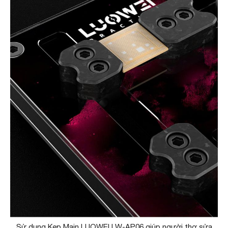
Sử dụng Kẹp Main LUOWEI LW-AP06 giúp người thợ sửa