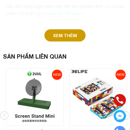
Hãy đặt hàng ngay hôm nay để trải nghiệm dịch vụ và sản
Hoàng Mai Mobile
phẩm tốt nhất tại
!
XEM THÊM
SẢN PHẨM LIÊN QUAN
NEW
NEW