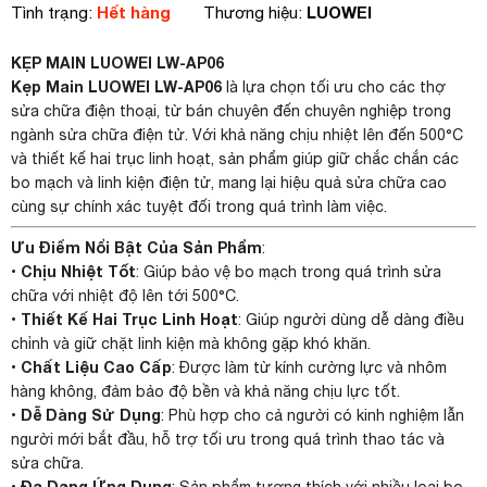
Hết hàng
LUOWEI
Tình trạng:
Thương hiệu:
KẸP MAIN LUOWEI LW-AP06
Kẹp Main LUOWEI LW-AP06
là lựa chọn tối ưu cho các thợ
sửa chữa điện thoại, từ bán chuyên đến chuyên nghiệp trong
ngành sửa chữa điện tử. Với khả năng chịu nhiệt lên đến 500°C
và thiết kế hai trục linh hoạt, sản phẩm giúp giữ chắc chắn các
bo mạch và linh kiện điện tử, mang lại hiệu quả sửa chữa cao
cùng sự chính xác tuyệt đối trong quá trình làm việc.
Ưu Điểm Nổi Bật Của Sản Phẩm
:
Chịu Nhiệt Tốt
•
: Giúp bảo vệ bo mạch trong quá trình sửa
chữa với nhiệt độ lên tới 500°C.
Thiết Kế Hai Trục Linh Hoạt
•
: Giúp người dùng dễ dàng điều
chỉnh và giữ chặt linh kiện mà không gặp khó khăn.
Chất Liệu Cao Cấp
•
: Được làm từ kính cường lực và nhôm
hàng không, đảm bảo độ bền và khả năng chịu lực tốt.
Dễ Dàng Sử Dụng
•
: Phù hợp cho cả người có kinh nghiệm lẫn
người mới bắt đầu, hỗ trợ tối ưu trong quá trình thao tác và
sửa chữa.
Đa Dạng Ứng Dụng