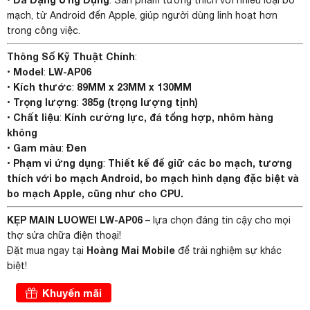
•
: Sản phẩm tương thích với nhiều loại bo
mạch, từ Android đến Apple, giúp người dùng linh hoạt hơn
trong công việc.
Thông Số Kỹ Thuật Chính
:
Model
LW-AP06
•
:
Kích thước
89MM x 23MM x 130MM
•
:
Trọng lượng
385g (trọng lượng tịnh)
•
:
Chất liệu
Kính cường lực, đá tổng hợp, nhôm hàng
•
:
không
Gam màu
Đen
•
:
Phạm vi ứng dụng
Thiết kế để giữ các bo mạch, tương
•
:
thích với bo mạch Android, bo mạch hình dạng đặc biệt và
bo mạch Apple, cũng như cho CPU.
KẸP MAIN LUOWEI LW-AP06
– lựa chọn đáng tin cậy cho mọi
thợ sửa chữa điện thoại!
Hoàng Mai Mobile
Đặt mua ngay tại
để trải nghiệm sự khác
biệt!
Khuyến mãi