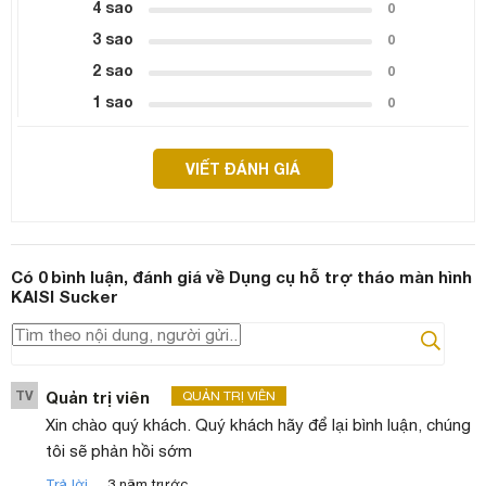
4 sao
0
3 sao
0
2 sao
0
1 sao
0
VIẾT ĐÁNH GIÁ
Có
0
bình luận, đánh giá
về Dụng cụ hỗ trợ tháo màn hình
KAISI Sucker
TV
Quản trị viên
QUẢN TRỊ VIÊN
Xin chào quý khách. Quý khách hãy để lại bình luận, chúng
tôi sẽ phản hồi sớm
.
Trả lời
3 năm trước