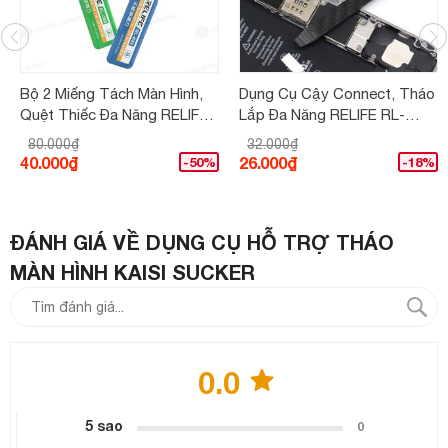
Bộ 2 Miếng Tách Màn Hình,
Dụng Cụ Cậy Connect, Tháo
Quệt Thiếc Đa Năng RELIFE
Lắp Đa Năng RELIFE RL-
RL-089
060B Sợi Carbon Chống Tĩnh
80.000₫
32.000₫
Điện...
40.000₫
26.000₫
-50%
-18%
ĐÁNH GIÁ VỀ DỤNG CỤ HỖ TRỢ THÁO
MÀN HÌNH KAISI SUCKER
0.0
5 sao
0