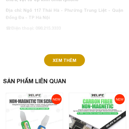
Địa chỉ: Ngõ 117 Thái Hà - Phường Trung Liệt - Quận
Đống Đa - TP Hà Nội
☎
Điện thoại: 098.215.3333
XEM THÊM
SẢN PHẨM LIÊN QUAN
NEW
NEW