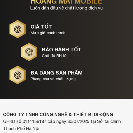
HOÀNG MAI MOBILE
Luôn dẫn đầu về chất lượng dịch vụ
GIÁ TỐT
Mức giá cạnh tranh
BẢO HÀNH TỐT
Chế độ BH tốt
ĐA DẠNG SẢN PHẨM
Phong phú và chất lượng
CÔNG TY TNHH CÔNG NGHỆ & THIẾT BỊ DI ĐỘNG
GPKD số 0111159187 cấp ngày 30/07/2025 tại Sở tài chính
Thành Phố Hà Nội