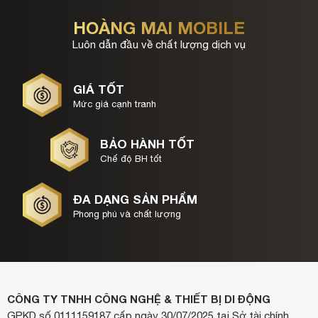
HOÀNG MAI MOBILE
Luôn dẫn đầu về chất lượng dịch vụ
GIÁ TỐT
Mức giá cạnh tranh
BẢO HÀNH TỐT
Chế độ BH tốt
ĐA DẠNG SẢN PHẨM
Phong phú và chất lượng
CÔNG TY TNHH CÔNG NGHỆ & THIẾT BỊ DI ĐỘNG
GPKD số 0111159187 cấp ngày 30/07/2025 tại Sở tài chính