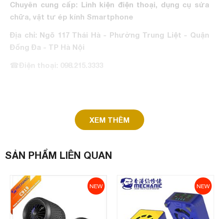
Chuyên cung cấp: Linh kiện điện thoại, dụng cụ sửa
chữa, vật tư ép kính Smartphone
Địa chỉ: Ngõ 117 Thái Hà - Phường Trung Liệt - Quận
Đống Đa - TP Hà Nội
☎
Điện thoại: 098.215.3333
XEM THÊM
SẢN PHẨM LIÊN QUAN
NEW
NEW