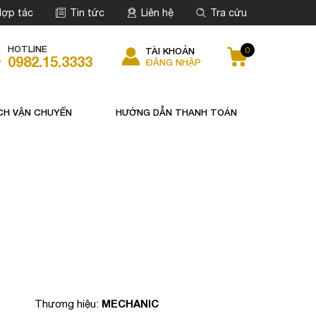
ợp tác
Tin tức
Liên hệ
Tra cứu
HOTLINE
0
TÀI KHOẢN
0982.15.3333
ĐĂNG NHẬP
CH VẬN CHUYỂN
HƯỚNG DẪN THANH TOÁN
MECHANIC
Thương hiệu: