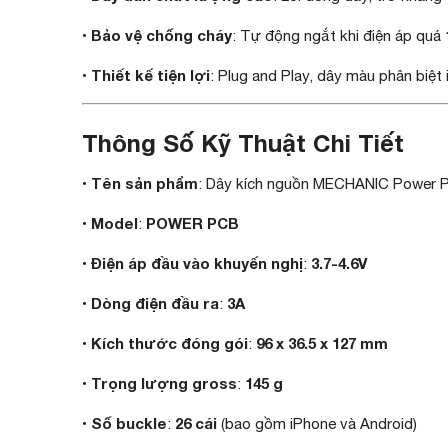
Bảo vệ chống cháy
•
: Tự động ngắt khi điện áp quá
Thiết kế tiện lợi
•
: Plug and Play, dây màu phân biệt 
Thông Số Kỹ Thuật Chi Tiết
Tên sản phẩm
•
: Dây kích nguồn MECHANIC Power 
Model
POWER PCB
•
:
Điện áp đầu vào khuyến nghị
3.7-4.6V
•
:
Dòng điện đầu ra
3A
•
:
Kích thước đóng gói
96 x 36.5 x 127 mm
•
:
Trọng lượng gross
145 g
•
:
Số buckle
26 cái
•
:
(bao gồm iPhone và Android)