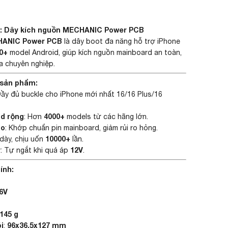
m: Dây kích nguồn MECHANIC Power PCB
HANIC Power PCB
là dây boot đa năng hỗ trợ iPhone
0+
model Android, giúp kích nguồn mainboard an toàn,
a chuyên nghiệp.
 sản phẩm:
Đầy đủ buckle cho iPhone mới nhất 16/16 Plus/16
d rộng
4000+
: Hơn
models từ các hãng lớn.
ao
: Khớp chuẩn pin mainboard, giảm rủi ro hỏng.
10000+
 dày, chịu uốn
lần.
y
12V
: Tự ngắt khi quá áp
.
ính:
.6V
145 g
i
96x36.5x127 mm
: