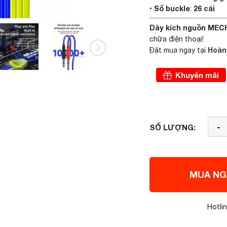
Số buckle
26 cái
•
:
Dây kích nguồn MEC
chữa điện thoại!
Hoàn
Đặt mua ngay tại
Khuyến mãi
-
SỐ LƯỢNG:
MUA NG
Hotli