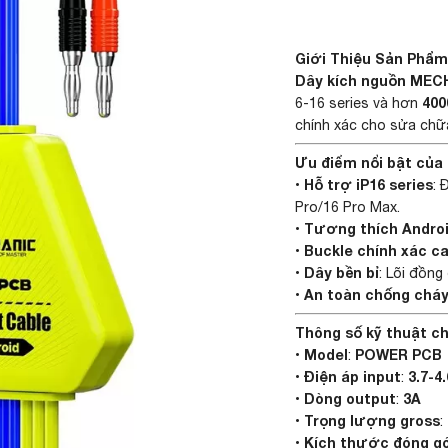
Giới Thiệu Sản Phẩ
Dây kích nguồn MEC
400
6-16 series và hơn
chính xác cho sửa chữ
Ưu điểm nổi bật của
Hỗ trợ iP16 series
•
: 
Pro/16 Pro Max.
Tương thích Androi
•
Buckle chính xác c
•
Dây bền bỉ
•
: Lõi đồng
An toàn chống chá
•
Thông số kỹ thuật ch
Model
POWER PCB
•
:
Điện áp input
3.7-4
•
:
Dòng output
3A
•
:
Trọng lượng gross
•
:
Kích thước đóng gó
•