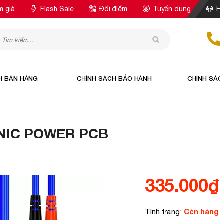
m giá
Flash Sale
Đổi điểm
Tuyển dụng
H
H BÁN HÀNG
CHÍNH SÁCH BẢO HÀNH
CHÍNH SÁ
NIC POWER PCB
335.000
₫
Còn hàng
Tình trạng: