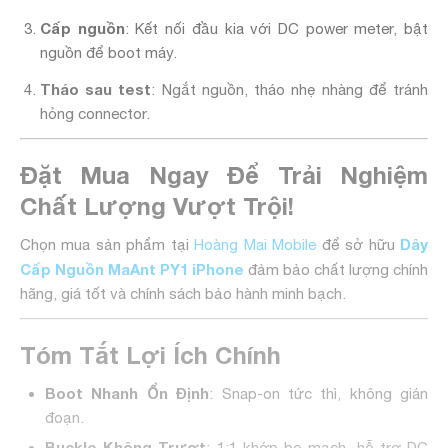
Cấp nguồn
: Kết nối đầu kia với DC power meter, bật
nguồn để boot máy.
Tháo sau test
: Ngắt nguồn, tháo nhẹ nhàng để tránh
hỏng connector.
Đặt Mua Ngay Để Trải Nghiệm
Chất Lượng Vượt Trội!
Dây
Chọn mua sản phẩm tại
Hoàng Mai Mobile
để sở hữu
Cấp Nguồn MaAnt PY1 iPhone
đảm bảo chất lượng chính
hãng, giá tốt và chính sách bảo hành minh bạch.
Tóm Tắt Lợi Ích Chính
Boot Nhanh Ổn Định
: Snap-on tức thì, không gián
đoạn.
Buckle Không Trượt
: 1:1 khớp bo mạch, hỗ trợ DC