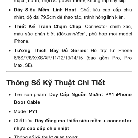
mạch, hỗ trợ mọi DC power meter, không trip hay slip.
Dây Siêu Mềm, Linh Hoạt
: Chất liệu cao cấp chịu
nhiệt, độ dài 79.5cm dễ thao tác, tránh hỏng linh kiện.
Thiết Kế Tránh Chạm Chập
: Connector chính xác,
màu sắc phân biệt (đỏ/xanh/đen), phù hợp mọi model
iPhone.
Tương Thích Đầy Đủ Series
: Hỗ trợ từ iPhone
6/6S/7/8/X/XS/XR/11/12/13/14/15 (bao gồm Pro, Pro
Max, SE).
Thông Số Kỹ Thuật Chi Tiết
Dây Cấp Nguồn MaAnt PY1 iPhone
Tên sản phẩm:
Boot Cable
PY1
Model:
Dây đồng mạ thiếc siêu mềm + connector
Chất liệu:
nhựa cao cấp chịu nhiệt
Thông số kỹ thuật quan trọng: