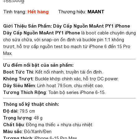
155.000
₫
Hết hàng
MAANT
Tình trạng:
Thương hiệu:
Giới Thiệu Sản Phẩm: Dây Cấp Nguồn MaAnt PY1 iPhone
Dây Cấp Nguồn MaAnt PY1 iPhone
là boot cable chuyên dụng
cho sửa chữa, với snap-on ổn định và buckle pin 1:1 không
trượt, hỗ trợ cấp nguồn test bo mạch từ iPhone 6 đến 15 Pro
Max.
Ưu điểm nổi bật của sản phẩm:
Boot Tức Thì
: Kết nối nhanh, truyền tải ổn định.
Không Trượt
: Buckle khớp chính xác, hỗ trợ DC power.
Dây Siêu Mềm
: Linh hoạt 79.5cm, chịu nhiệt cao.
Tương Thích Rộng
: Toàn bộ series iPhone 6-15.
Thông số kỹ thuật chính:
Độ dài
: 79.5 cm
Trọng lượng
: 48 g
Chất liệu
: Đồng mạ thiếc + nhựa chịu nhiệt
Màu sắc
: Đỏ/Xanh/Đen
Tương thích
: iPhone 6-15 Pro Max