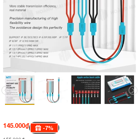
145.000
₫
-
7
%