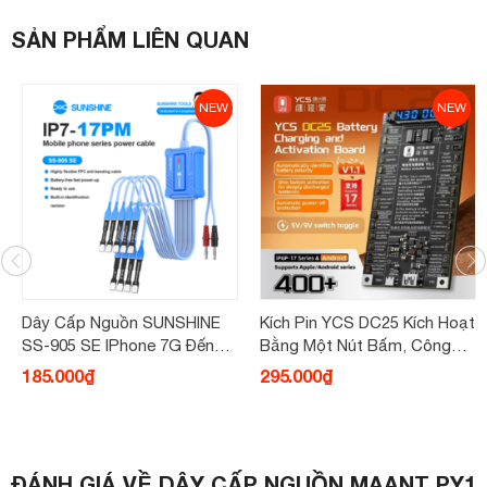
SẢN PHẨM LIÊN QUAN
NEW
NEW
Dây Cấp Nguồn SUNSHINE
Kích Pin YCS DC25 Kích Hoạt
SS-905 SE IPhone 7G Đến
Bằng Một Nút Bấm, Công
17PM
Tắc Chuyển Đổi 5V/9V,...
185.000₫
295.000₫
ĐÁNH GIÁ VỀ DÂY CẤP NGUỒN MAANT PY1